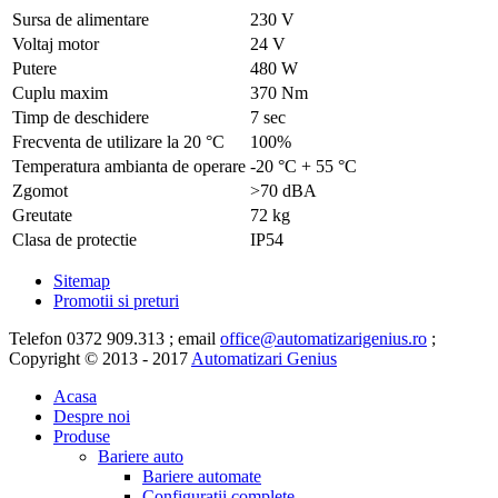
Sursa de alimentare
230 V
Voltaj motor
24 V
Putere
480 W
Cuplu maxim
370 Nm
Timp de deschidere
7 sec
Frecventa de utilizare la 20 °C
100%
Temperatura ambianta de operare
-20 °C + 55 °C
Zgomot
>70 dBA
Greutate
72 kg
Clasa de protectie
IP54
Sitemap
Promotii si preturi
Telefon 0372 909.313 ; email
office@automatizarigenius.ro
;
Copyright © 2013 - 2017
Automatizari Genius
Acasa
Despre noi
Produse
Bariere auto
Bariere automate
Configuratii complete