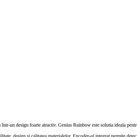
tr-un design foarte atractiv. Genius Rainbow este solutia ideala pentru z
litate, design şi calitatea materialelor. Encoder-ul integrat permite detec