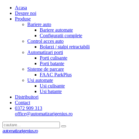
Acasa
Despre noi
Produse
Bariere auto
Bariere automate
Configuratii complete
Control acces auto
Bolarzi / stalpi retractabili
Automatizari porti
Porti culisante
Porti batante
Sisteme de parcare
FAAC ParkPlus
Usi automate
Usi culisante
Usi batante
Distribuitori
Contact
0372 909 313
office@automatizarigenius.ro
automatizarigenius.ro