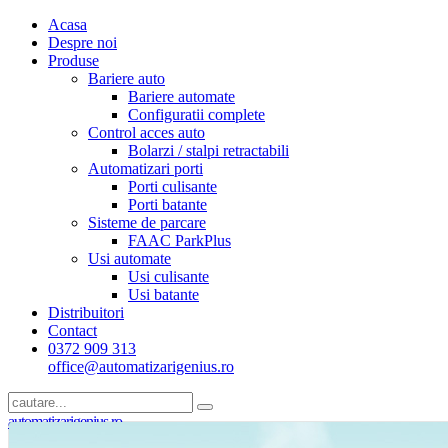
Acasa
Despre noi
Produse
Bariere auto
Bariere automate
Configuratii complete
Control acces auto
Bolarzi / stalpi retractabili
Automatizari porti
Porti culisante
Porti batante
Sisteme de parcare
FAAC ParkPlus
Usi automate
Usi culisante
Usi batante
Distribuitori
Contact
0372 909 313
office@automatizarigenius.ro
automatizarigenius.ro