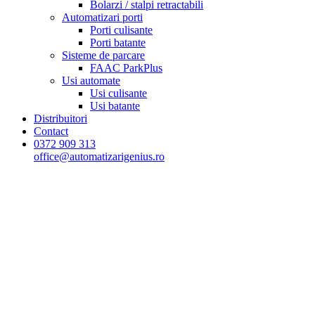
Bolarzi / stalpi retractabili
Automatizari porti
Porti culisante
Porti batante
Sisteme de parcare
FAAC ParkPlus
Usi automate
Usi culisante
Usi batante
Distribuitori
Contact
0372 909 313
office@automatizarigenius.ro