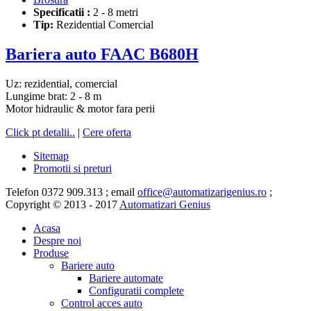
Specificatii :
2 - 8 metri
Tip:
Rezidential Comercial
Bariera auto FAAC B680H
Uz: rezidential, comercial
Lungime brat: 2 - 8 m
Motor hidraulic & motor fara perii
Click pt detalii..
|
Cere oferta
Sitemap
Promotii si preturi
Telefon 0372 909.313 ; email
office@automatizarigenius.ro
;
Copyright © 2013 - 2017
Automatizari Genius
Acasa
Despre noi
Produse
Bariere auto
Bariere automate
Configuratii complete
Control acces auto