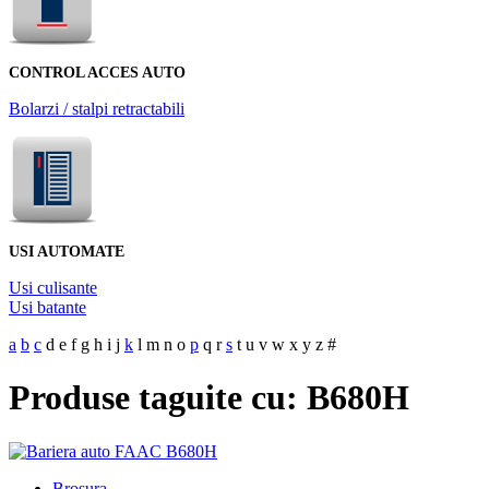
CONTROL ACCES AUTO
Bolarzi / stalpi retractabili
USI AUTOMATE
Usi culisante
Usi batante
a
b
c
d
e
f
g
h
i
j
k
l
m
n
o
p
q
r
s
t
u
v
w
x
y
z
#
Produse taguite cu: B680H
Brosura