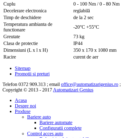
Cuplu
0 - 100 Nm / 0 - 80 Nm
Decelerare electronica
reglabilă
Timp de deschidere
de la 2 sec
Temperatura ambianta de
-20°C +55°C
functionare
Greutate
73 kg
Clasa de protectie
IP44
Dimensiuni (L x l x H)
350 x 170 x 1080 mm
Racire
curent de aer
Sitemap
Promotii si preturi
Telefon 0372 909.313 ; email
office@automatizarigenius.ro
;
Copyright © 2013 - 2017
Automatizari Genius
Acasa
Despre noi
Produse
Bariere auto
Bariere automate
Configuratii complete
Control acces auto