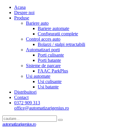
Acasa
Despre noi
Produse
Bariere auto
Bariere automate
Configuratii complete
Control acces auto
Bolarzi / stalpi retractabili
Automatizari porti
Porti culisante
Porti batante
Sisteme de parcare
FAAC ParkPlus
Usi automate
Usi culisante
Usi batante
Distribuitori
Contact
0372 909 313
office@automatizarigenius.ro
automatizarigenius.ro