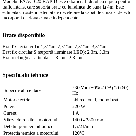
Modelul FAAC 620 RAPID este o bariera hidraulica rapida pentru
trafic intens, care suporta brate cu lungimea de pana la 4m. Este
echipata cu sistem patentat de decelerare la capat de cursa si detector
incorporat cu doua canale independente.
Brate disponibile
Brat fix rectangular 1,815m, 2,315m, 2,815m, 3,815m
Brat fix circular S (suportă iluminare LED): 2,3m, 3,3m
Brat rectangular articulat: 1,815m, 2,815m
Specificatii tehnice
230 Vac (+6% -10%) 50 (60)
Sursa de alimentare
Hz
Motor electric
bidirectional, monofazat
Putere
220 W
Curent
1 A
Viteza de rotatie a motorului
1400 - 2800 rpm
Debitul pompei hidraulice
1,5/2 l/min
Protectia termica a motorului
120°C